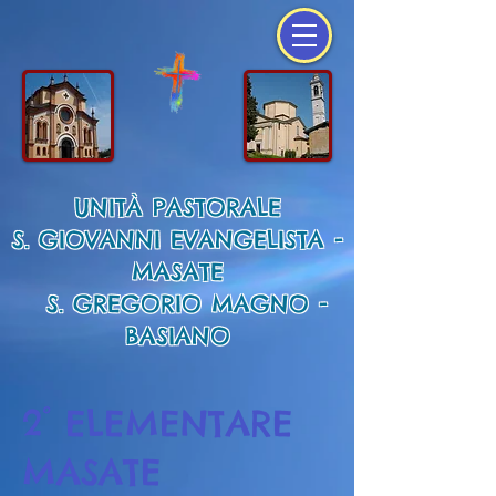
UNITÀ PASTORALE
S. GIOVANNI EVANGELISTA -
MASATE
S. GREGORIO MAGNO -
BASIANO
2° ELEMENTARE
MASATE