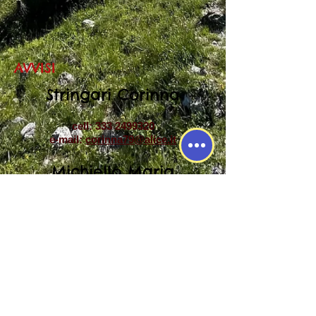
AVVISI
Stringari Corinna
cell:
333 2499320
e-mail:
corinna79@alice.it
Michiello Maria
cell:
342 6775248
e-mail:
Parrocchia S. Gregorio Magno, ante sec XVI 20060 Basiano,
Milano,