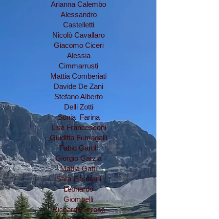
Arianna Calembo
Alessandro
Castelletti
Nicolò Cavallaro
Giacomo Ciceri
Alessia
Cimmarrusti
Mattia Comberiati
Davide De Zani
Stefano Alberto
Delli Zotti
Sonia Farina
Lisa Francesconi
Giuditta Fumagalli
Fabio Garoli
Giorgio Garzia
Mattia Gatti
Sara Germani
Leonardo
Giombelli
Riccardo Lerose