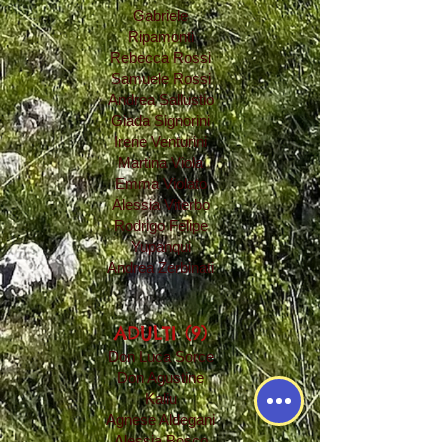
Gabriele
Ripamonti
Rebecca Rossi
Samuele Rossi
Andrea Sallustio
Giada Signorini
Irene Venturini
Martina Viola
Emma Violato
Alessia Viterbo
Rodrigo Felipe
Yupanqui
Andrea Zerbinati
ADULTI (9)
Don Luca Sorce
Don Agustine
Kaliu
Agnese Aldegani
Alessia Bosco