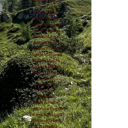
Matteo Licata
Greta Lochi
Alessia Magni
Mattia Magni
Martina Malchiodi
Elia Mantovani
Davide Margutti
Jacopo Marini
Arianna Mascoli
Matilde Mattavelli
Matilda Muzza
Lorenzo Panno
Marco Perani
Cristian
Pischedda
Federico
Popolizio
Bianca Pozzi
Francesca Puccio
Federica Radaelli
Romeo Radaelli
Sofia Renna