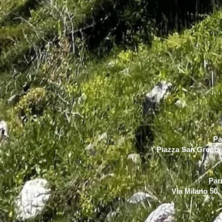
Pa
Piazza San Gregori
Par
Via Milano 50,