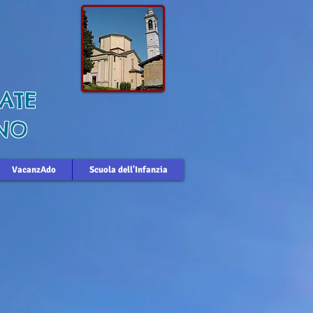
ATE
NO
VacanzAdo
Scuola dell'Infanzia