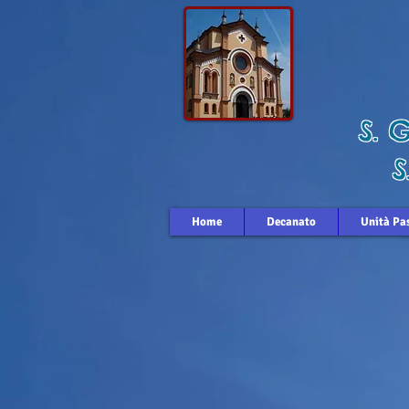
S. 
S.
Home
Decanato
Unità Pa