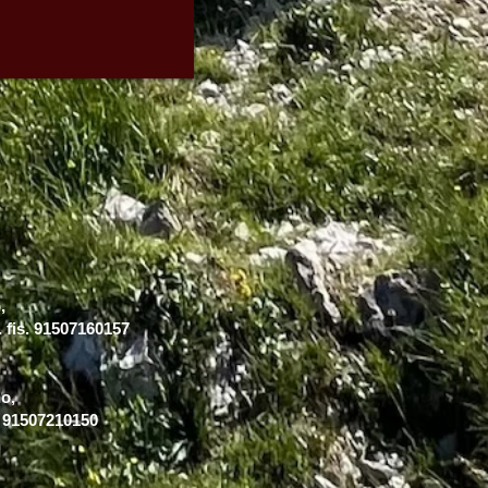
,
. fis. 91507160157
o,
s. 91507210150