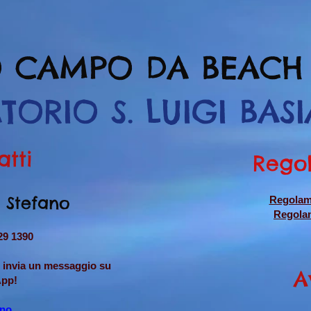
O CAMPO DA BEACH
TORIO S. LUIGI BAS
atti
Rego
i Stefano
Regolame
Regola
29 1390
o invia un messaggio su
A
pp!
ino