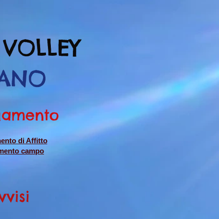
 VOLLEY
IANO
lamento
nto di Affitto
mento campo
vvisi