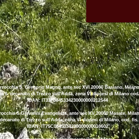
rrocchia S. Gregorio Magno, ante sec XVI 20060 Basiano, Milano
o 6, decanato di Trezzo sull'Adda, zona VI diocesi di Milano cod
IBAN: IT33F0845334230000000212544
rocchia S.Giovanni Evangelista, ante sec XV​ 20060 Masate, Milan
 decanato di Trezzo sull'Adda, zona VI diocesi di Milano, cod. fi
IBAN: IT75C0845334230000000016602