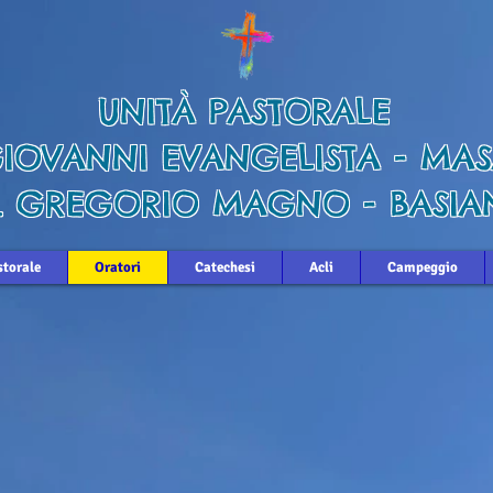
UNITÀ PASTORALE
GIOVANNI EVANGELISTA - MAS
 GREGORIO MAGNO - BASIA
storale
Oratori
Catechesi
Acli
Campeggio